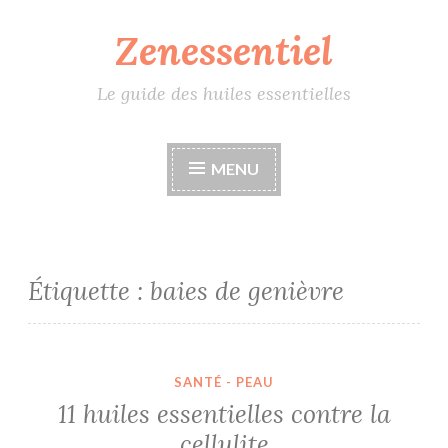
Zenessentiel
Accéder
au
contenu
Le guide des huiles essentielles
principal
MENU
Étiquette :
baies de genièvre
SANTÉ - PEAU
11 huiles essentielles contre la
cellulite