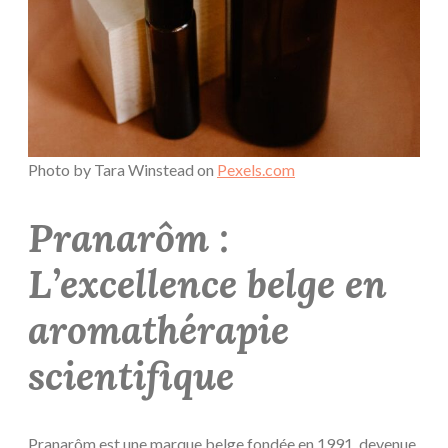
Photo by Tara Winstead on
Pexels.com
Pranarôm :
L’excellence belge en
aromathérapie
scientifique
Pranarôm est une marque belge fondée en 1991, devenue