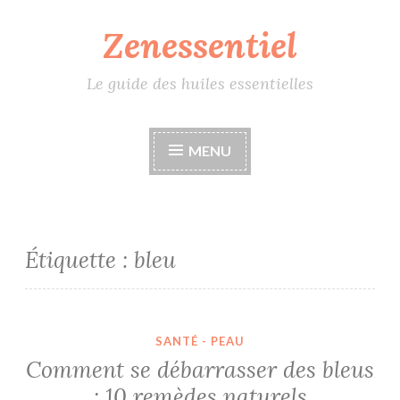
Zenessentiel
Accéder
au
contenu
Le guide des huiles essentielles
principal
MENU
Étiquette :
bleu
Comment se débarrasser des bleus : 10 remèdes naturels
SANTÉ - PEAU
Comment se débarrasser des bleus
: 10 remèdes naturels