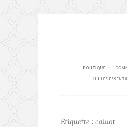
Accéder
au
contenu
principal
BOUTIQUE
COMM
HUILES ESSENTIE
Étiquette :
caillot