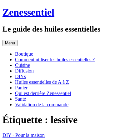
Accéder
Zenessentiel
au
contenu
principal
Le guide des huiles essentielles
Menu
Boutique
Comment utiliser les huiles essentielles ?
Cuisine
Diffusion
DIYs
Huiles essentielles de A à Z
Panier
Qui est derrière Zenessentiel
Santé
Validation de la commande
Étiquette :
lessive
DIY - Pour la maison