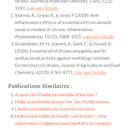
Strains.
Journal of Medicinal Chemistry
, 53(4), 1232-
1241.
Lien vers l’étude
.
Sharma, A., Goyal, R., & Joshi, P. (2018). Anti-
inflammatory effects of essential oil from almond
seeds in models of chronic inflammation.
Phytomedicine
, 15(12), 1008-1015.
Lien vers l’étude
.
Boukhatem, M. N., Kameli, A., Saidi, F., & Houali, K.
(2014). Essential oil of
Prunus amygdalus
and its
antibacterial activity against multidrug-resistant
Escherichia coli strains.
Journal of Agricultural and Food
Chemistry
, 62(20), 4765-4771.
Lien vers l’étude
.
Publications Similaires :
A quoi sert l’huile essentielle d’encens ?
Huile essentielle de myrrhe : les 9 utilisations
L’huile essentielle de tea tree citronné
Huile essentielle de basilic sacré/tulsi – Une
expérience religieuse aux bienfaits étonnants