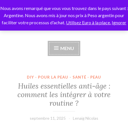
Nous avons remarqué que vous vous trouvez dans le pays suivant :
Zenessentiel
Accéder
Argentine. Nous avons mis à jour nos prix à Peso argentin pour
au
faciliter votre processus d'achat.
Utilisez Euro à la place.
Ignorer
contenu
Le guide des huiles essentielles
principal
MENU
DIY - POUR LA PEAU
·
SANTÉ - PEAU
Huiles essentielles anti-âge :
comment les intégrer à votre
routine ?
septembre 11, 2025
Lenaïg Nicolas