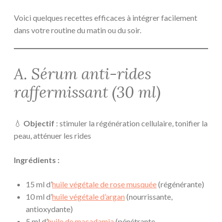
Voici quelques recettes efficaces à intégrer facilement
dans votre routine du matin ou du soir.
A. Sérum anti-rides
raffermissant (30 ml)
💧
Objectif
: stimuler la régénération cellulaire, tonifier la
peau, atténuer les rides
Ingrédients :
15 ml d’
huile végétale de rose musquée
(régénérante)
10 ml d’
huile végétale d’argan
(nourrissante,
antioxydante)
5 ml d’
huile de macadamia
(pénétrante,