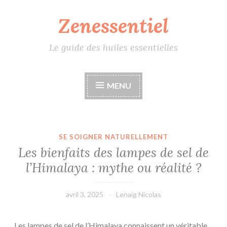
Zenessentiel
Accéder
au
contenu
Le guide des huiles essentielles
principal
MENU
SE SOIGNER NATURELLEMENT
Les bienfaits des lampes de sel de
l’Himalaya : mythe ou réalité ?
avril 3, 2025
Lenaïg Nicolas
Les lampes de sel de l’Himalaya connaissent un véritable