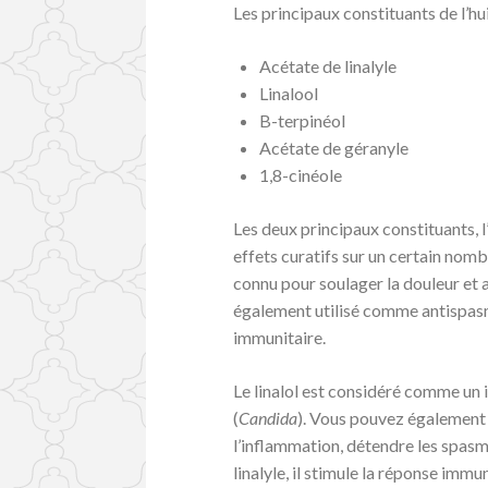
Les principaux constituants de l’hui
Acétate de linalyle
Linalool
B-terpinéol
Acétate de géranyle
1,8-cinéole
Les deux principaux constituants, l’
effets curatifs sur un certain nomb
connu pour soulager la douleur et a
également utilisé comme antispasm
immunitaire.
Le linalol est considéré comme un 
(
Candida
). Vous pouvez également u
l’inflammation, détendre les spas
linalyle, il stimule la réponse immun