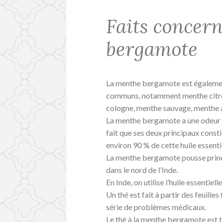
Faits concer
bergamote
La menthe bergamote est égalemen
communs, notamment menthe citro
cologne, menthe sauvage, menthe a
La menthe bergamote a une odeur for
fait que ses deux principaux constitu
environ 90 % de cette huile essenti
La menthe bergamote pousse princ
dans le nord de l’Inde.
En Inde, on utilise l’huile essentie
Un thé est fait à partir des feuilles
série de problèmes médicaux.
Le thé à la menthe bergamote est t