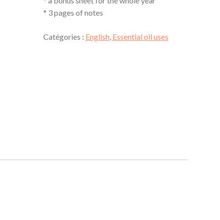
* a bonus sheet for the whole year
essential
* 3 pages of notes
oils.
Catégories :
English
,
Essential oil uses