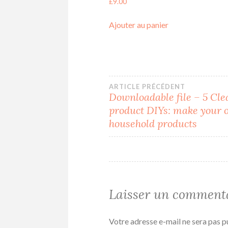
£
9.00
Ajouter au panier
Navigation
ARTICLE PRÉCÉDENT
Downloadable file – 5 Cle
product DIYs: make your
de
household products
l’article
Laisser un comment
Votre adresse e-mail ne sera pas p