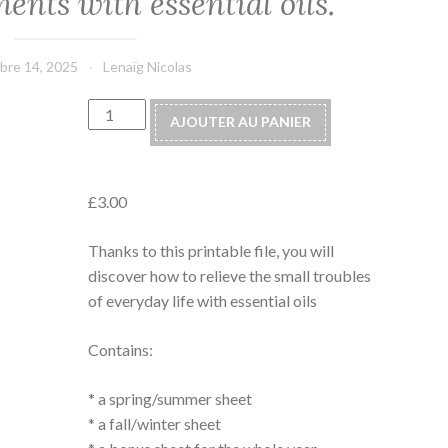
ents with essential oils.
bre 14, 2025
Lenaïg Nicolas
quantité
AJOUTER AU PANIER
de
Downloadable
file
£
3.00
–
My
Thanks to this printable file, you will
first
discover how to relieve the small troubles
aid
of everyday life with essential oils
kit
:
Contains:
treat
everyday
* a spring/summer sheet
ailments
* a fall/winter sheet
with