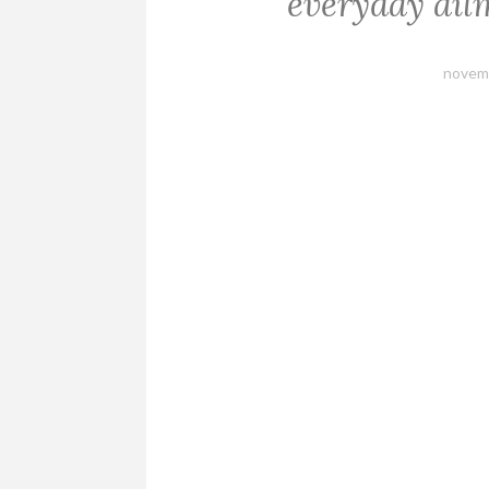
everyday ailm
novem