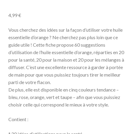
Fiche
téléchargeable
4,99
€
-
Huile
Vous cherchez des idées sur la façon d’utiliser votre huile
essentielle
essentielle d’orange ? Ne cherchez pas plus loin que ce
d'orange
guide utile ! Cette fiche propose 60 suggestions
:
d’utilisation de l’huile essentielle d’orange, réparties en 20
60
pour la santé, 20 pour la maison et 20 pour les mélanges à
utilisations
diffuser. C’est une excellente ressource à garder à portée
de main pour que vous puissiez toujours tirer le meilleur
parti de votre flacon.
De plus, elle est disponible en cinq couleurs tendance –
bleu, rose, orange, vert et taupe – afin que vous puissiez
choisir celle qui correspond le mieux à votre style.
Contient :
* 20 idées d’utilisations pour la santé