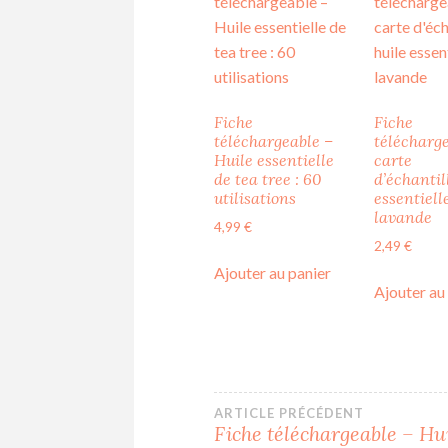
Fiche
Fiche
téléchargeable –
télécharg
Huile essentielle
carte
de tea tree : 60
d’échantil
utilisations
essentiell
lavande
4,99
€
2,49
€
Ajouter au panier
Ajouter au
Navigation
ARTICLE PRÉCÉDENT
Fiche téléchargeable – Hu