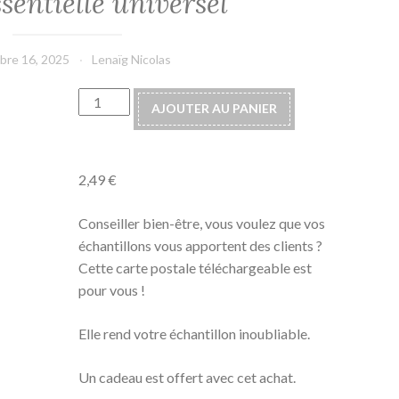
ssentielle universel
bre 16, 2025
Lenaïg Nicolas
quantité
AJOUTER AU PANIER
de
Fiche
téléchargeable
2,49
€
-
carte
Conseiller bien-être, vous voulez que vos
d'échantillon
échantillons vous apportent des clients ?
huile
Cette carte postale téléchargeable est
essentielle
pour vous !
universel
Elle rend votre échantillon inoubliable.
Un cadeau est offert avec cet achat.