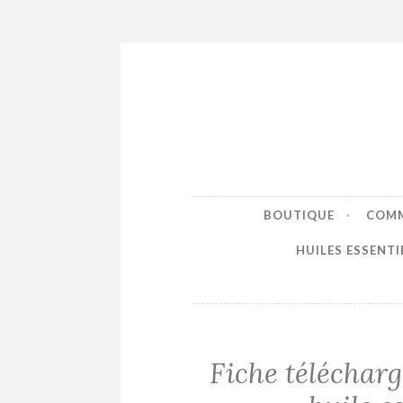
Accéder
au
contenu
principal
BOUTIQUE
COMM
HUILES ESSENTIE
Fiche télécharg