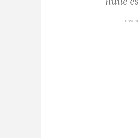
huile e
novem