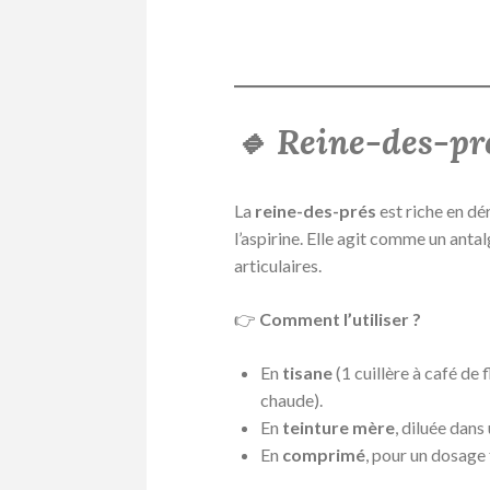
🔹 Reine-des-pré
La
reine-des-prés
est riche en dé
l’aspirine. Elle agit comme un anta
articulaires.
👉
Comment l’utiliser ?
En
tisane
(1 cuillère à café de
chaude).
En
teinture mère
, diluée dans
En
comprimé
, pour un dosage 