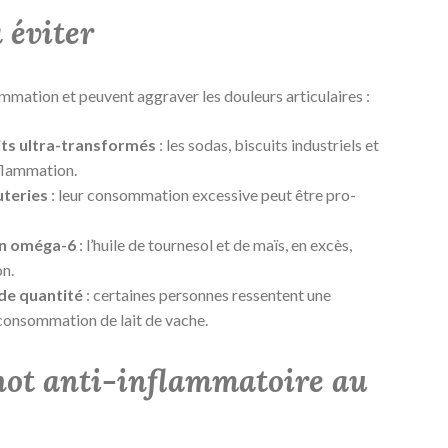
 éviter
ammation et peuvent aggraver les douleurs articulaires :
uits ultra-transformés
: les sodas, biscuits industriels et
nflammation.
uteries
: leur consommation excessive peut être pro-
 en oméga-6
: l’huile de tournesol et de maïs, en excès,
on.
nde quantité
: certaines personnes ressentent une
 consommation de lait de vache.
shot anti-inflammatoire au