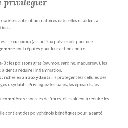
 privilégier
opriétés anti-inflammatoires naturelles et aident à
tions :
res
: le
curcuma
(associé au poivre noir pour une
gembre
sont réputés pour leur action contre
a-3
: les poissons gras (saumon, sardine, maquereau), les
ix aident à réduire l’inflammation.
s
: riches en
antioxydants
, ils protègent les cellules des
s oxydatifs. Privilégiez les baies, les épinards, les
es complètes
: sources de fibres, elles aident à réduire les
elle contient des polyphénols bénéfiques pour la santé