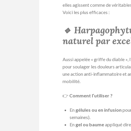
elles agissent comme de véritables 
Voici les plus efficaces :
🔹 Harpagophytu
naturel par exce
Aussi appelée « griffe du diable », l
pour soulager les douleurs articula
une action anti-inflammatoire et an
mobilité.
👉
Comment l’utiliser ?
En
gélules ou en infusion
pour
semaines).
En
gel ou baume
appliqué dire