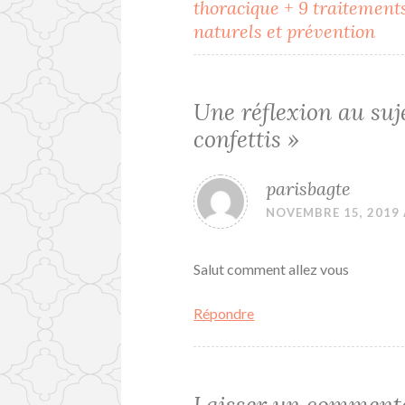
thoracique + 9 traitement
de
naturels et prévention
l’article
Une réflexion au suj
confettis
»
parisbagte
NOVEMBRE 15, 2019 
Salut comment allez vous
Répondre
Laisser un comment