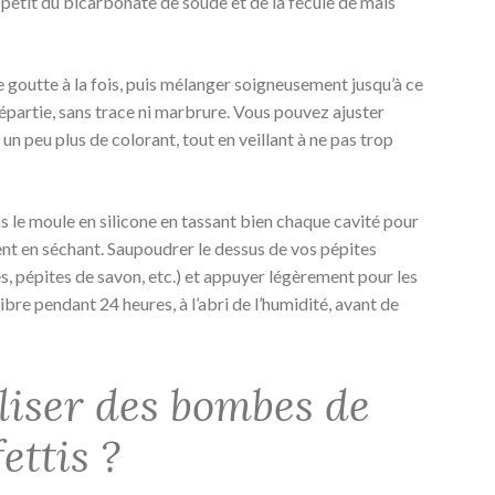
 petit du bicarbonate de soude et de la fécule de maïs
e goutte à la fois, puis mélanger soigneusement jusqu’à ce
épartie, sans trace ni marbrure. Vous pouvez ajuster
t un peu plus de colorant, tout en veillant à ne pas trop
 le moule en silicone en tassant bien chaque cavité pour
ent en séchant. Saupoudrer le dessus de vos pépites
es, pépites de savon, etc.) et appuyer légèrement pour les
 libre pendant 24 heures, à l’abri de l’humidité, avant de
iser des bombes de
ettis ?