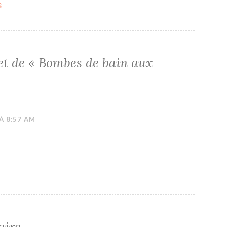
s
et de «
Bombes de bain aux
À 8:57 AM
aire