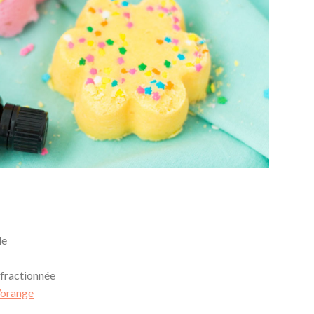
de
 fractionnée
d’orange