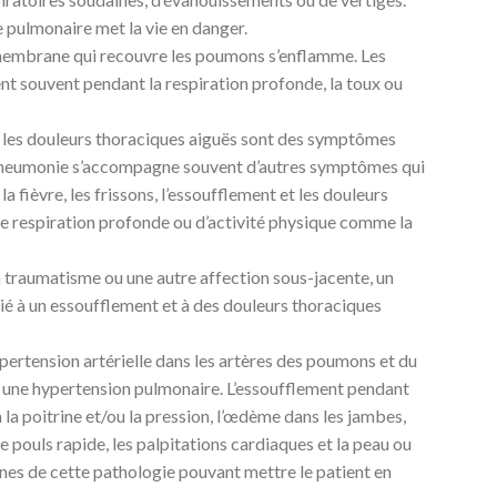
 pulmonaire met la vie en danger.
a membrane qui recouvre les poumons s’enflamme. Les
nt souvent pendant la respiration profonde, la toux ou
t les douleurs thoraciques aiguës sont des symptômes
 pneumonie s’accompagne souvent d’autres symptômes qui
 fièvre, les frissons, l’essoufflement et les douleurs
 de respiration profonde ou d’activité physique comme la
 traumatisme ou une autre affection sous-jacente, un
ié à un essoufflement et à des douleurs thoraciques
pertension artérielle dans les artères des poumons et du
 une hypertension pulmonaire. L’essoufflement pendant
r à la poitrine et/ou la pression, l’œdème dans les jambes,
 le pouls rapide, les palpitations cardiaques et la peau ou
ignes de cette pathologie pouvant mettre le patient en