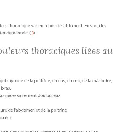
eur thoracique varient considérablement. En voici les
 fondamentale. (
3
)
uleurs thoraciques liées au
ui rayonne de la poitrine, du dos, du cou, de la mâchoire,
 bras.
 pas nécessairement douloureux
eure de l’abdomen et de la poitrine
itrine
e plus que quelques instants et qui s’aggrave avec