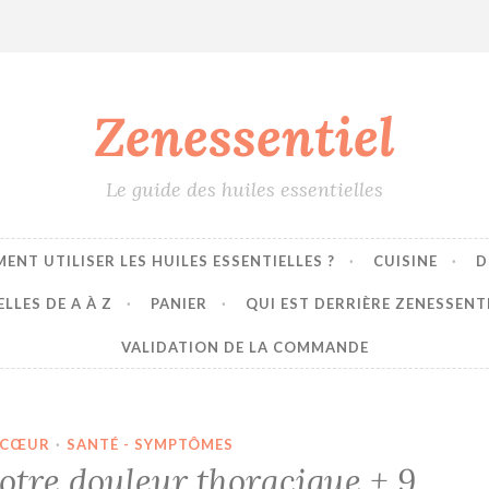
Zenessentiel
Le guide des huiles essentielles
ENT UTILISER LES HUILES ESSENTIELLES ?
CUISINE
D
LLES DE A À Z
PANIER
QUI EST DERRIÈRE ZENESSENT
VALIDATION DE LA COMMANDE
- CŒUR
·
SANTÉ - SYMPTÔMES
votre douleur thoracique + 9