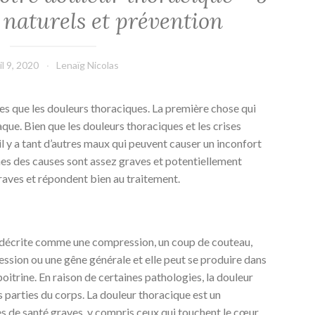
 naturels et prévention
il 9, 2020
Lenaïg Nicolas
es que les douleurs thoraciques. La première chose qui
iaque. Bien que les douleurs thoraciques et les crises
 il y a tant d’autres maux qui peuvent causer un inconfort
nes des causes sont assez graves et potentiellement
graves et répondent bien au traitement.
 décrite comme une compression, un coup de couteau,
ession ou une gêne générale et elle peut se produire dans
poitrine. En raison de certaines pathologies, la douleur
es parties du corps. La douleur thoracique est un
e santé graves, y compris ceux qui touchent le cœur