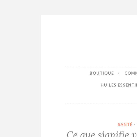
Accéder
au
contenu
principal
BOUTIQUE
COMM
HUILES ESSENTIE
SANTÉ 
Ce que signifie 