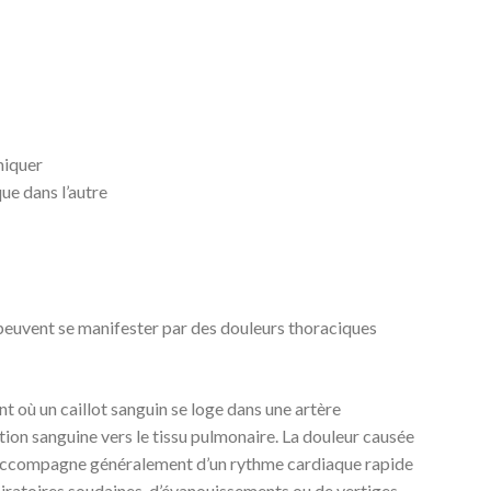
niquer
que dans l’autre
peuvent se manifester par des douleurs thoraciques
 où un caillot sanguin se loge dans une artère
tion sanguine vers le tissu pulmonaire. La douleur causée
’accompagne généralement d’un rythme cardiaque rapide
spiratoires soudaines, d’évanouissements ou de vertiges.