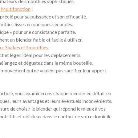
s amateurs de smoothies sophistiqués.
e Multifonction
:
écié pour sa puissance et son efficacité.
thies lisses en quelques secondes.
que » pour une consistance parfaite.
ent un blender fiable et facile à utiliser.
r Shakes et Smoothies
:
 et léger, idéal pour les déplacements.
: mélangez et dégustez dans la même bouteille.
 mouvement qui ne veulent pas sacrifier leur apport
 article, nous examinerons chaque blender en détail, en
ques, leurs avantages et leurs éventuels inconvénients.
sure de choisir le blender qui répond le mieux à vos
utritifs et délicieux dans le confort de votre domicile.