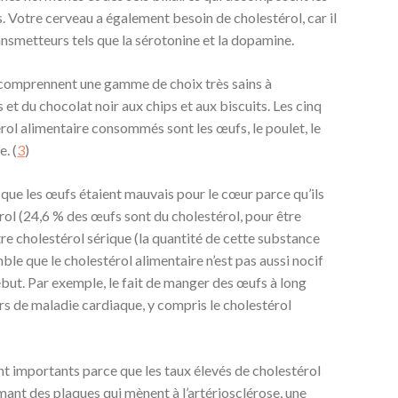
es. Votre cerveau a également besoin de cholestérol, car il
ansmetteurs tels que la sérotonine et la dopamine.
l comprennent une gamme de choix très sains à
et du chocolat noir aux chips et aux biscuits. Les cinq
érol alimentaire consommés sont les œufs, le poulet, le
. (
3
)
 que les œufs étaient mauvais pour le cœur parce qu’ils
ol (24,6 % des œufs sont du cholestérol, pour être
tre cholestérol sérique (la quantité de cette substance
ble que le cholestérol alimentaire n’est pas aussi nocif
début. Par exemple, le fait de manger des œufs à long
s de maladie cardiaque, y compris le cholestérol
nt importants parce que les taux élevés de cholestérol
mant des plaques qui mènent à l’artériosclérose, une