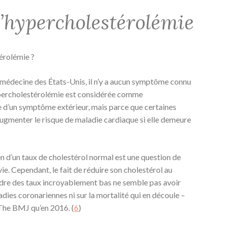
hypercholestérolémie
térolémie ?
 médecine des États-Unis, il n’y a aucun symptôme connu
hypercholestérolémie est considérée comme
e d’un symptôme extérieur, mais parce que certaines
augmenter le risque de maladie cardiaque si elle demeure
en d’un taux de cholestérol normal est une question de
ie. Cependant, le fait de réduire son cholestérol au
dre des taux incroyablement bas ne semble pas avoir
adies coronariennes ni sur la mortalité qui en découle –
 The BMJ qu’en 2016. (
6
)