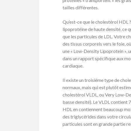
protéines « transportent » les grai
tailles différentes.
Qu’est-ce que le cholestérol HDL ?
lipoprotéine de haute densité, ce q
que les particules de LDL. Votre c
des tissus corporels vers le foie, où
une « Low-Density Lipoprotein », u
dans un rapport spécifique aux mol
cardiaque.
Il existe un troisième type de chole
normaux, mais qui est plutôt estimé
cholestérol VLDL, ou Very Low-Den
basse densité). Le VLDL contient 7
HDL en contiennent beaucoup moins
des triglycérides dans votre circul
particules sont en grande partie r