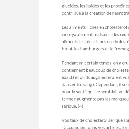
glucides, les lipides et les protéin
contribue à la création de neurotr
Les aliments riches en cholestéro
incroyablement malsains, des œufs 
aliments les plus riches en cholest
bœuf, les hamburgers et le fromage
Pendant un certain temps, on a cru
contiennent beaucoup de cholestér
exact) et qu’ils augmenteraient vo
dans votre sang). Cependant, il sem
pour la santé qu’il le semblait au 
terme n’augmente pas les marqueur
sérique. (
4
)
Vos taux de cholestérol sérique so
s’accumulent dans vos artères, for