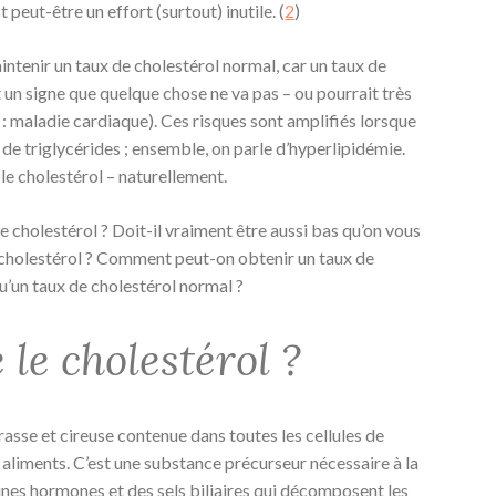
 peut-être un effort (surtout) inutile. (
2
)
aintenir un taux de cholestérol normal, car un taux de
un signe que quelque chose ne va pas – ou pourrait très
 : maladie cardiaque). Ces risques sont amplifiés lorsque
de triglycérides ; ensemble, on parle d’hyperlipidémie.
 le cholestérol – naturellement.
le cholestérol ? Doit-il vraiment être aussi bas qu’on vous
 de cholestérol ? Comment peut-on obtenir un taux de
qu’un taux de cholestérol normal ?
 le cholestérol ?
rasse et cireuse contenue dans toutes les cellules de
 aliments. C’est une substance précurseur nécessaire à la
aines hormones et des sels biliaires qui décomposent les