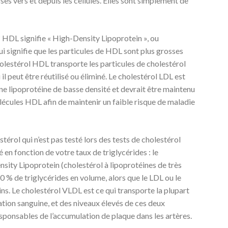
sses vers et depuis les cellules. Elles sont simplement de
 HDL signifie « High-Density Lipoprotein », ou
ui signifie que les particules de HDL sont plus grosses
holestérol HDL transporte les particules de cholestérol
 il peut être réutilisé ou éliminé. Le cholestérol LDL est
ne lipoprotéine de basse densité et devrait être maintenu
écules HDL afin de maintenir un faible risque de maladie
stérol qui n’est pas testé lors des tests de cholestérol
 en fonction de votre taux de triglycérides : le
sity Lipoprotein (cholestérol à lipoprotéines de très
0 % de triglycérides en volume, alors que le LDL ou le
. Le cholestérol VLDL est ce qui transporte la plupart
ation sanguine, et des niveaux élevés de ces deux
esponsables de l’accumulation de plaque dans les artères.