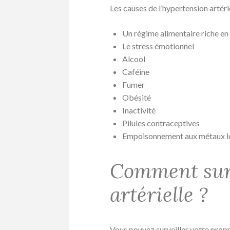
Les causes de l’hypertension artéri
Un régime alimentaire riche en 
Le stress émotionnel
Alcool
Caféine
Fumer
Obésité
Inactivité
Pilules contraceptives
Empoisonnement aux métaux l
Comment surv
artérielle ?
Vous pouvez surveiller votre propre