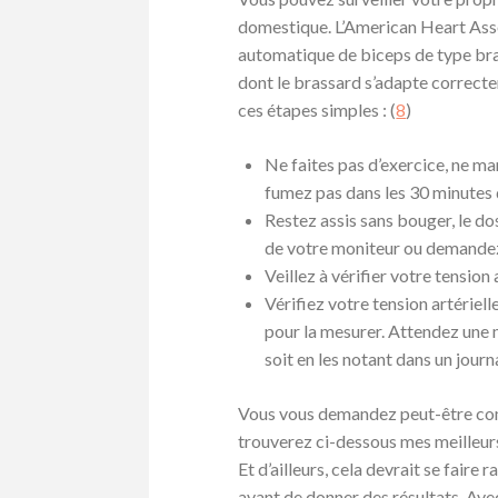
domestique. L’American Heart Ass
automatique de biceps de type bra
dont le brassard s’adapte correcte
ces étapes simples : (
8
)
Ne faites pas d’exercice, ne m
fumez pas dans les 30 minutes q
Restez assis sans bouger, le dos 
de votre moniteur ou demandez
Veillez à vérifier votre tension
Vérifiez votre tension artériel
pour la mesurer. Attendez une 
soit en les notant dans un journa
Vous vous demandez peut-être comm
trouverez ci-dessous mes meilleurs 
Et d’ailleurs, cela devrait se fair
avant de donner des résultats. Ave