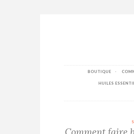
Accéder
au
contenu
principal
BOUTIQUE
COMM
HUILES ESSENTIE
Comment faire ba