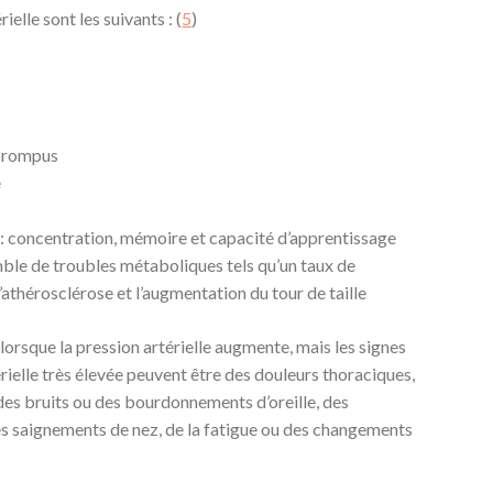
ielle sont les suivants : (
5
)
u rompus
e
 : concentration, mémoire et capacité d’apprentissage
le de troubles métaboliques tels qu’un taux de
 l’athérosclérose et l’augmentation du tour de taille
lorsque la pression artérielle augmente, mais les signes
rielle très élevée peuvent être des douleurs thoraciques,
 des bruits ou des bourdonnements d’oreille, des
es saignements de nez, de la fatigue ou des changements