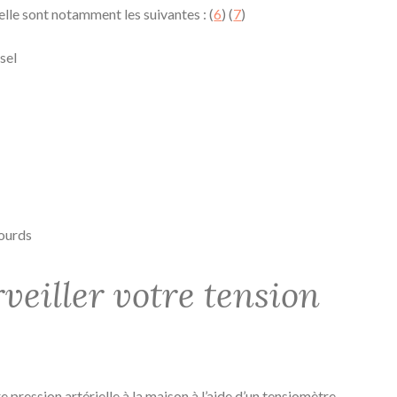
elle sont notamment les suivantes : (
6
) (
7
)
sel
ourds
eiller votre tension
 pression artérielle à la maison à l’aide d’un tensiomètre