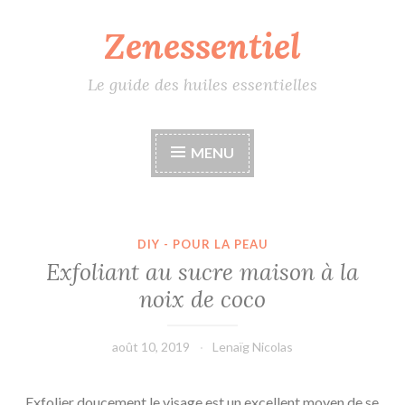
Zenessentiel
Accéder
au
contenu
Le guide des huiles essentielles
principal
MENU
DIY - POUR LA PEAU
Exfoliant au sucre maison à la
noix de coco
août 10, 2019
Lenaïg Nicolas
Exfolier doucement le visage est un excellent moyen de se