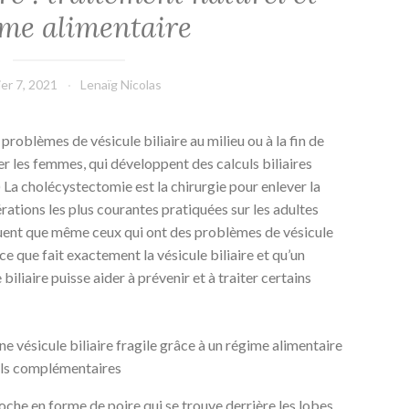
ime alimentaire
ier 7, 2021
Lenaïg Nicolas
roblèmes de vésicule biliaire au milieu ou à la fin de
ier les femmes, qui développent des calculs biliaires
) La cholécystectomie est la chirurgie pour enlever la
pérations les plus courantes pratiquées sur les adultes
équent que même ceux qui ont des problèmes de vésicule
 ce que fait exactement la vésicule biliaire et qu’un
biliaire puisse aider à prévenir et à traiter certains
 poche en forme de poire qui se trouve derrière les lobes