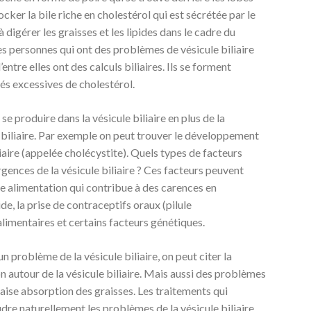
tocker la bile riche en cholestérol qui est sécrétée par le
à digérer les graisses et les lipides dans le cadre du
es personnes qui ont des problèmes de vésicule biliaire
entre elles ont des calculs biliaires. Ils se forment
tés excessives de cholestérol.
 produire dans la vésicule biliaire en plus de la
e biliaire. Par exemple on peut trouver le développement
liaire (appelée cholécystite). Quels types de facteurs
gences de la vésicule biliaire ? Ces facteurs peuvent
e alimentation qui contribue à des carences en
de, la prise de contraceptifs oraux (pilule
 alimentaires et certains facteurs génétiques.
n problème de la vésicule biliaire, on peut citer la
n autour de la vésicule biliaire. Mais aussi des problèmes
aise absorption des graisses. Les traitements qui
dre naturellement les problèmes de la vésicule biliaire,