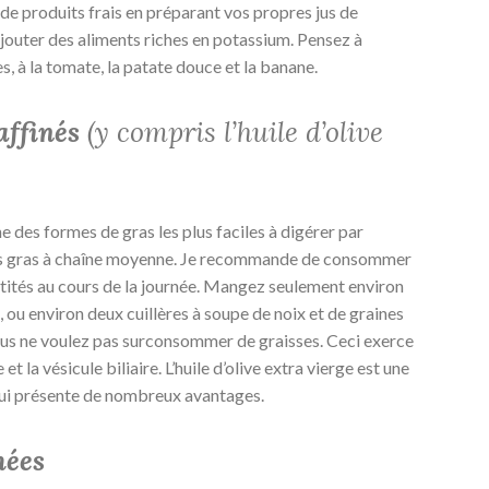
 produits frais en préparant vos propres jus de
jouter des aliments riches en potassium. Pensez à
es, à la tomate, la patate douce et la banane.
affinés
(y compris l’huile d’olive
ne des formes de gras les plus faciles à digérer par
ides gras à chaîne moyenne. Je recommande de consommer
ntités au cours de la journée. Mangez seulement environ
is, ou environ deux cuillères à soupe de noix et de graines
vous ne voulez pas surconsommer de graisses. Ceci exerce
et la vésicule biliaire. L’huile d’olive extra vierge est une
qui présente de nombreux avantages.
mées