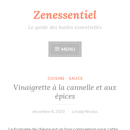
Zenessentiel
Accéder
au
contenu
Le guide des huiles essentielles
principal
MENU
CUISINE - SAUCE
Vinaigrette à la cannelle et aux
épices
décembre 8, 2020
Lenaïg Nicolas
Le fromage de chèvre est un bon compagnon pour cette