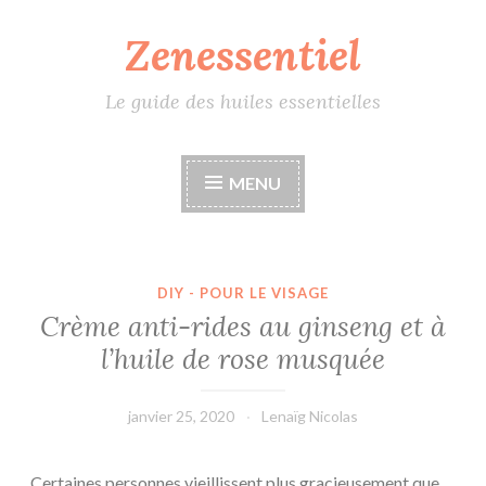
Zenessentiel
Accéder
au
contenu
Le guide des huiles essentielles
principal
MENU
DIY - POUR LE VISAGE
Crème anti-rides au ginseng et à
l’huile de rose musquée
janvier 25, 2020
Lenaïg Nicolas
Certaines personnes vieillissent plus gracieusement que