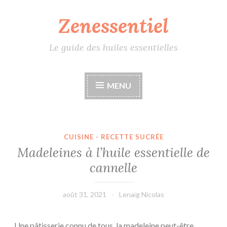
Zenessentiel
Accéder
au
contenu
Le guide des huiles essentielles
principal
MENU
CUISINE - RECETTE SUCRÉE
Madeleines à l’huile essentielle de
cannelle
août 31, 2021
Lenaïg Nicolas
Une pâtisserie connu de tous, la madeleine peut-être