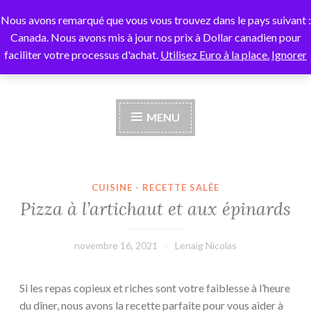
Nous avons remarqué que vous vous trouvez dans le pays suivant :
Zenessentiel
Accéder
Canada. Nous avons mis à jour nos prix à Dollar canadien pour
au
faciliter votre processus d'achat.
Utilisez Euro à la place.
Ignorer
contenu
Le guide des huiles essentielles
principal
MENU
CUISINE - RECETTE SALÉE
Pizza à l’artichaut et aux épinards
novembre 16, 2021
Lenaïg Nicolas
Si les repas copieux et riches sont votre faiblesse à l’heure
du dîner, nous avons la recette parfaite pour vous aider à