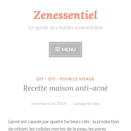
Zenessentiel
Accéder
au
contenu
Le guide des huiles essentielles
principal
MENU
DIY
·
DIY - POUR LE VISAGE
Recette maison anti-acné
novembre 16, 2019
Lenaïg Nicolas
L’acné est causée par quatre facteurs clés : la production
de sébum, les cellules mortes de la peau, les pores