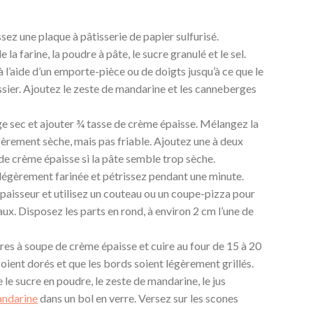
sez une plaque à pâtisserie de papier sulfurisé.
la farine, la poudre à pâte, le sucre granulé et le sel.
 l’aide d’un emporte-pièce ou de doigts jusqu’à ce que le
sier. Ajoutez le zeste de mandarine et les canneberges
ge sec et ajouter ¾ tasse de crème épaisse. Mélangez la
égèrement sèche, mais pas friable. Ajoutez une à deux
de crème épaisse si la pâte semble trop sèche.
 légèrement farinée et pétrissez pendant une minute.
paisseur et utilisez un couteau ou un coupe-pizza pour
aux. Disposez les parts en rond, à environ 2 cm l’une de
res à soupe de crème épaisse et cuire au four de 15 à 20
soient dorés et que les bords soient légèrement grillés.
le sucre en poudre, le zeste de mandarine, le jus
mandarine
dans un bol en verre. Versez sur les scones