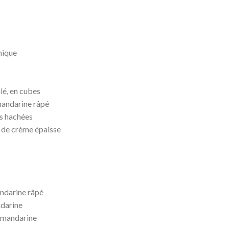
imique
alé, en cubes
 mandarine râpé
s hachées
e de crème épaisse
andarine râpé
ndarine
e mandarine