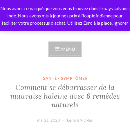
Nous avons remarqué que vous vous trouvez dans le pays suivant :
Zenessentiel
Accéder
Inde. Nous avons mis à jour nos prix à Roupie indienne pour
au
faciliter votre processus d'achat.
Utilisez Euro à la place.
Ignorer
contenu
Le guide des huiles essentielles
principal
MENU
SANTÉ - SYMPTÔMES
Comment se débarrasser de la
mauvaise haleine avec 6 remèdes
naturels
mai 21, 2020
Lenaïg Nicolas