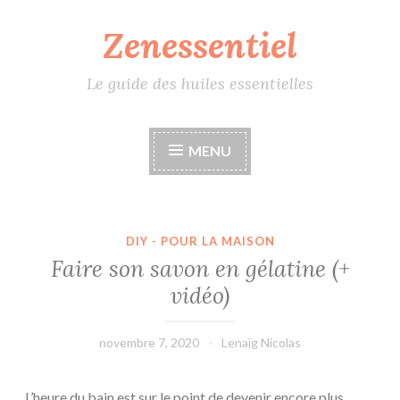
Zenessentiel
Accéder
au
contenu
Le guide des huiles essentielles
principal
MENU
DIY - POUR LA MAISON
Faire son savon en gélatine (+
vidéo)
novembre 7, 2020
Lenaïg Nicolas
L’heure du bain est sur le point de devenir encore plus