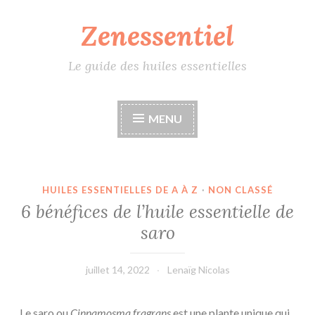
Zenessentiel
Accéder
au
contenu
Le guide des huiles essentielles
principal
MENU
HUILES ESSENTIELLES DE A À Z
·
NON CLASSÉ
6 bénéfices de l’huile essentielle de
saro
juillet 14, 2022
Lenaïg Nicolas
Le saro ou
Cinnamosma fragrans
est une plante unique qui