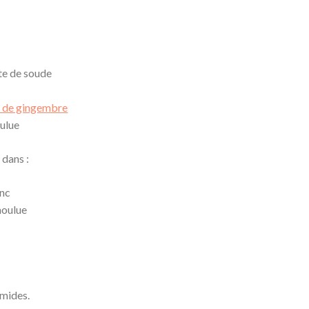
ate de soude
le de gingembre
oulue
 dans :
anc
moulue
umides.