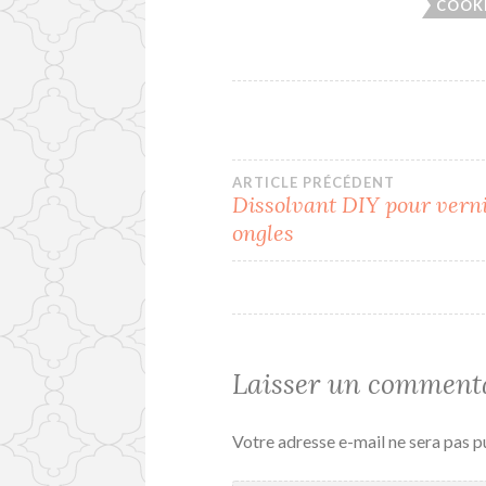
COOK
Navigation
ARTICLE PRÉCÉDENT
Dissolvant DIY pour verni
ongles
de
l’article
Laisser un comment
Votre adresse e-mail ne sera pas p