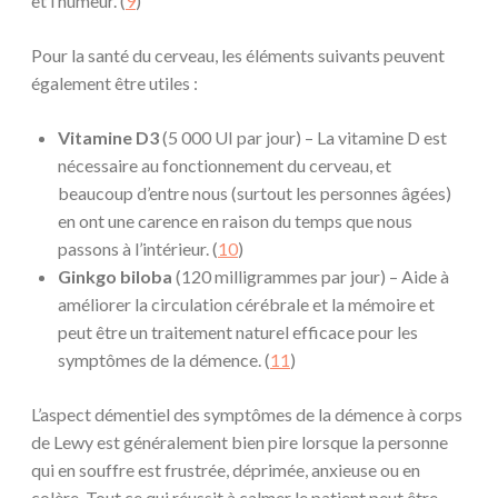
et l’humeur. (
9
)
Pour la santé du cerveau, les éléments suivants peuvent
également être utiles :
Vitamine D3
(5 000 UI par jour) – La vitamine D est
nécessaire au fonctionnement du cerveau, et
beaucoup d’entre nous (surtout les personnes âgées)
en ont une carence en raison du temps que nous
passons à l’intérieur. (
10
)
Ginkgo biloba
(120 milligrammes par jour) – Aide à
améliorer la circulation cérébrale et la mémoire et
peut être un traitement naturel efficace pour les
symptômes de la démence. (
11
)
L’aspect démentiel des symptômes de la démence à corps
de Lewy est généralement bien pire lorsque la personne
qui en souffre est frustrée, déprimée, anxieuse ou en
colère. Tout ce qui réussit à calmer le patient peut être