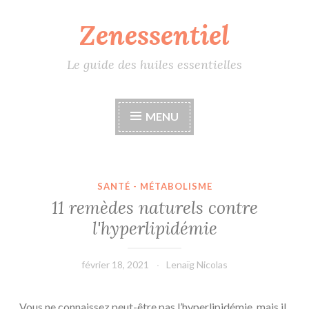
Zenessentiel
Accéder
au
contenu
Le guide des huiles essentielles
principal
MENU
SANTÉ - MÉTABOLISME
11 remèdes naturels contre
l'hyperlipidémie
février 18, 2021
Lenaïg Nicolas
Vous ne connaissez peut-être pas l’hyperlipidémie, mais il