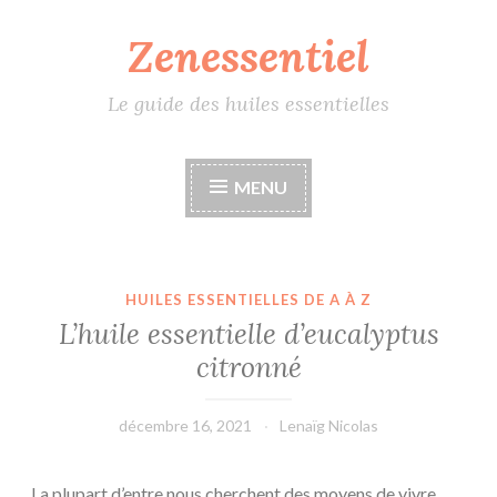
Zenessentiel
Accéder
au
contenu
Le guide des huiles essentielles
principal
MENU
HUILES ESSENTIELLES DE A À Z
L’huile essentielle d’eucalyptus
citronné
décembre 16, 2021
Lenaïg Nicolas
La plupart d’entre nous cherchent des moyens de vivre