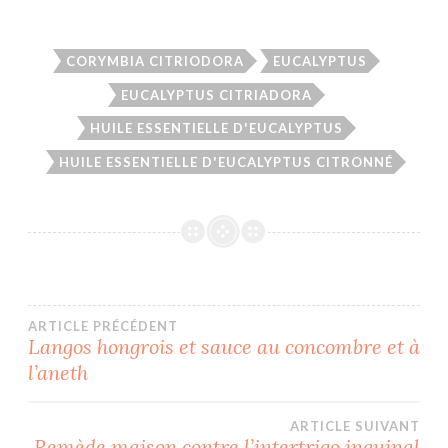
CORYMBIA CITRIODORA
EUCALYPTUS
EUCALYPTUS CITRIADORA
HUILE ESSENTIELLE D'EUCALYPTUS
HUILE ESSENTIELLE D'EUCALYPTUS CITRONNÉ
Navigation
ARTICLE PRÉCÉDENT
Langos hongrois et sauce au concombre et à
l’aneth
de
l’article
ARTICLE SUIVANT
Remède maison contre l’intertrigo inguinal