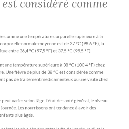
i est considéré comme
érée comme une température corporelle supérieure à la
corporelle normale moyenne est de 37 °C (98,6 °F), la
ue entre 36,4 °C (97,5 °F) et 37,5 °C (99,5 °F).
nt une température supérieure à 38 °C (100,4 °F) chez
vre. Une fièvre de plus de 38 °C est considérée comme
ment pas de traitement médicamenteux ou une visite chez
eut varier selon l’âge, l’état de santé général, le niveau
 journée. Les nourrissons ont tendance à avoir des
enfants plus âgés.
oient les plus élevées entre la fin de l’après-midi et le