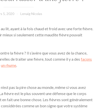
s 5, 2020
Lenaïg Nicolas
 lit, ayant à la fois chaud et froid avec une forte fièvre.
ntir mieux si seulement cette maudite fièvre pouvait
tre la fièvre ? Il s’avère que vous avez de la chance,
urelles de traiter une fièvre, tout comme il y a des
façons
u
un rhume
.
e n’est pas la pire chose au monde, même si vous avez
 La fièvre est le plus souvent une défense que le corps
est en fait une bonne chose. Les fièvres sont généralement
tre considérées comme un bon signe que votre système