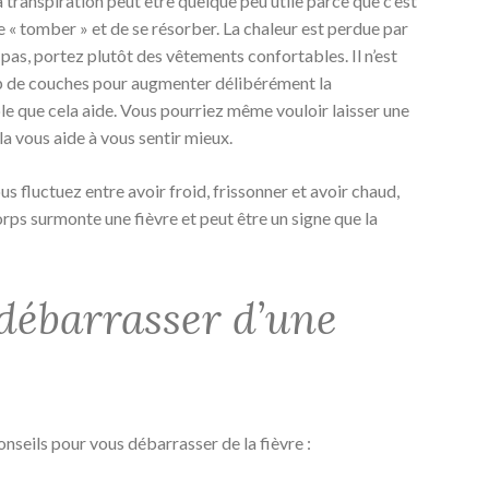
a transpiration peut être quelque peu utile parce que c’est
de « tomber » et de se résorber. La chaleur est perdue par
pas, portez plutôt des vêtements confortables. Il n’est
p de couches pour augmenter délibérément la
ble que cela aide. Vous pourriez même vouloir laisser une
la vous aide à vous sentir mieux.
 fluctuez entre avoir froid, frissonner et avoir chaud,
rps surmonte une fièvre et peut être un signe que la
ébarrasser d’une
nseils pour vous débarrasser de la fièvre :