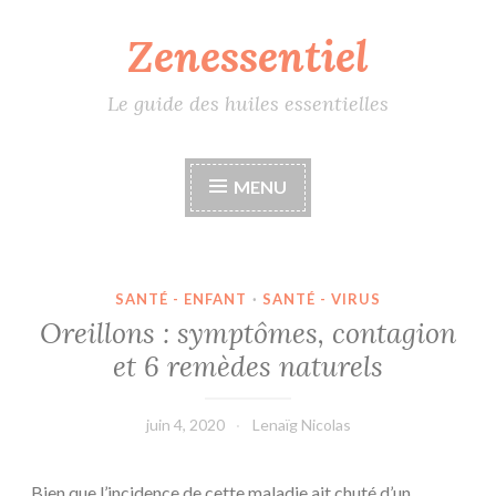
Zenessentiel
Accéder
au
contenu
Le guide des huiles essentielles
principal
MENU
SANTÉ - ENFANT
·
SANTÉ - VIRUS
Oreillons : symptômes, contagion
et 6 remèdes naturels
juin 4, 2020
Lenaïg Nicolas
Bien que l’incidence de cette maladie ait chuté d’un