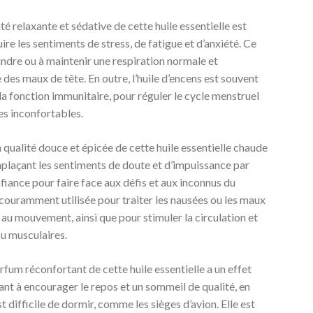
ité relaxante et sédative de cette huile essentielle est
ire les sentiments de stress, de fatigue et d’anxiété. Ce
teindre ou à maintenir une respiration normale et
e des maux de tête. En outre, l’huile d’encens est souvent
 la fonction immunitaire, pour réguler le cycle menstruel
es inconfortables.
a qualité douce et épicée de cette huile essentielle chaude
emplaçant les sentiments de doute et d’impuissance par
nfiance pour faire face aux défis et aux inconnus du
 couramment utilisée pour traiter les nausées ou les maux
 au mouvement, ainsi que pour stimuler la circulation et
ou musculaires.
arfum réconfortant de cette huile essentielle a un effet
idant à encourager le repos et un sommeil de qualité, en
st difficile de dormir, comme les sièges d’avion. Elle est