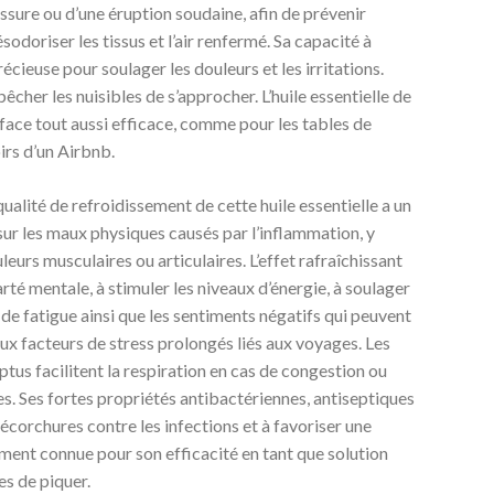
essure ou d’une éruption soudaine, afin de prévenir
ésodoriser les tissus et l’air renfermé. Sa capacité à
écieuse pour soulager les douleurs et les irritations.
mpêcher les nuisibles de s’approcher. L’huile essentielle de
rface tout aussi efficace, comme pour les tables de
irs d’un Airbnb.
qualité de refroidissement de cette huile essentielle a un
e sur les maux physiques causés par l’inflammation, y
leurs musculaires ou articulaires. L’effet rafraîchissant
té mentale, à stimuler les niveaux d’énergie, à soulager
n de fatigue ainsi que les sentiments négatifs qui peuvent
aux facteurs de stress prolongés liés aux voyages. Les
lyptus facilitent la respiration en cas de congestion ou
s. Ses fortes propriétés antibactériennes, antiseptiques
 écorchures contre les infections et à favoriser une
ement connue pour son efficacité en tant que solution
es de piquer.