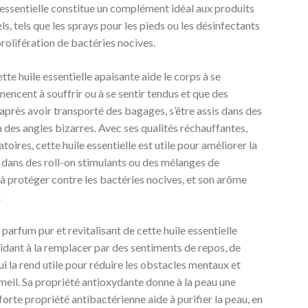
e essentielle constitue un complément idéal aux produits
s, tels que les sprays pour les pieds ou les désinfectants
prolifération de bactéries nocives.
ette huile essentielle apaisante aide le corps à se
ncent à souffrir ou à se sentir tendus et que des
 après avoir transporté des bagages, s’être assis dans des
à des angles bizarres. Avec ses qualités réchauffantes,
ires, cette huile essentielle est utile pour améliorer la
e dans des roll-on stimulants ou des mélanges de
 à protéger contre les bactéries nocives, et son arôme
.
 parfum pur et revitalisant de cette huile essentielle
aidant à la remplacer par des sentiments de repos, de
i la rend utile pour réduire les obstacles mentaux et
eil. Sa propriété antioxydante donne à la peau une
forte propriété antibactérienne aide à purifier la peau, en