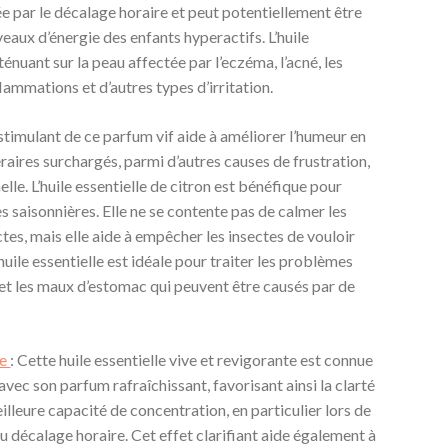
ée par le décalage horaire et peut potentiellement être
veaux d’énergie des enfants hyperactifs. L’huile
ténuant sur la peau affectée par l’eczéma, l’acné, les
nflammations et d’autres types d’irritation.
t stimulant de ce parfum vif aide à améliorer l’humeur en
néraires surchargés, parmi d’autres causes de frustration,
lle. L’huile essentielle de citron est bénéfique pour
s saisonnières. Elle ne se contente pas de calmer les
es, mais elle aide à empêcher les insectes de vouloir
huile essentielle est idéale pour traiter les problèmes
s et les maux d’estomac qui peuvent être causés par de
ée
: Cette huile essentielle vive et revigorante est connue
avec son parfum rafraîchissant, favorisant ainsi la clarté
illeure capacité de concentration, en particulier lors de
u décalage horaire. Cet effet clarifiant aide également à