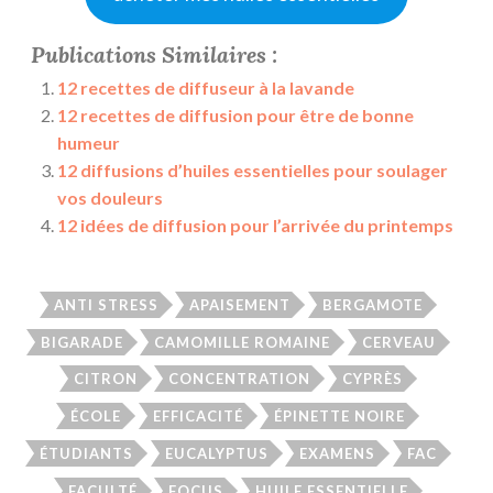
Publications Similaires :
12 recettes de diffuseur à la lavande
12 recettes de diffusion pour être de bonne
humeur
12 diffusions d’huiles essentielles pour soulager
vos douleurs
12 idées de diffusion pour l’arrivée du printemps
ANTI STRESS
APAISEMENT
BERGAMOTE
BIGARADE
CAMOMILLE ROMAINE
CERVEAU
CITRON
CONCENTRATION
CYPRÈS
ÉCOLE
EFFICACITÉ
ÉPINETTE NOIRE
ÉTUDIANTS
EUCALYPTUS
EXAMENS
FAC
FACULTÉ
FOCUS
HUILE ESSENTIELLE