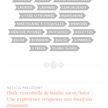
LAURIER
LAVANDE
LEMONGRASS
LITSÉE CITRONNÉE
MANDARINE
MARJOLAINE À COQUILLES
MÉMOIRE
MENTHE POIVRÉE
PATCHOULI
RECETTES
RELAX
ROMARIN
SAUGE
SOMMEIL
STRESS
YLANG YLANG
Navigation
ARTICLE PRÉCÉDENT
Huile essentielle de basilic sacré/tulsi –
Une expérience religieuse aux bienfaits
de
étonnants