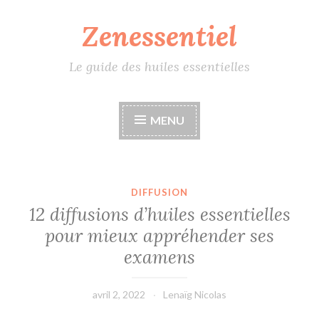
Zenessentiel
Accéder
au
contenu
Le guide des huiles essentielles
principal
MENU
DIFFUSION
12 diffusions d’huiles essentielles
pour mieux appréhender ses
examens
avril 2, 2022
Lenaïg Nicolas