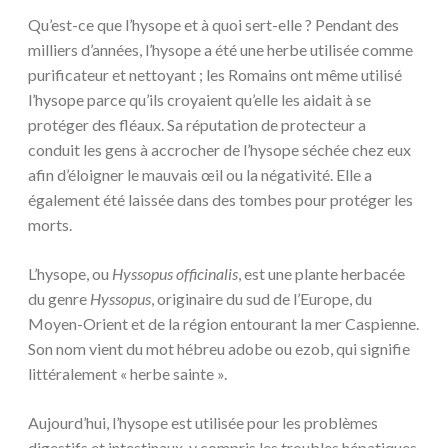
Qu’est-ce que l’hysope et à quoi sert-elle ? Pendant des
milliers d’années, l’hysope a été une herbe utilisée comme
purificateur et nettoyant ; les Romains ont même utilisé
l’hysope parce qu’ils croyaient qu’elle les aidait à se
protéger des fléaux. Sa réputation de protecteur a
conduit les gens à accrocher de l’hysope séchée chez eux
afin d’éloigner le mauvais œil ou la négativité. Elle a
également été laissée dans des tombes pour protéger les
morts.
L’hysope, ou
Hyssopus officinalis
, est une plante herbacée
du genre
Hyssopus
, originaire du sud de l’Europe, du
Moyen-Orient et de la région entourant la mer Caspienne.
Son nom vient du mot hébreu adobe ou ezob, qui signifie
littéralement « herbe sainte ».
Aujourd’hui, l’hysope est utilisée pour les problèmes
digestifs et intestinaux, y compris les troubles hépatiques