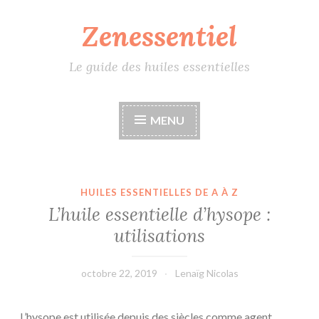
Zenessentiel
Accéder
au
contenu
Le guide des huiles essentielles
principal
MENU
HUILES ESSENTIELLES DE A À Z
L’huile essentielle d’hysope :
utilisations
octobre 22, 2019
Lenaïg Nicolas
L’hysope est utilisée depuis des siècles comme agent