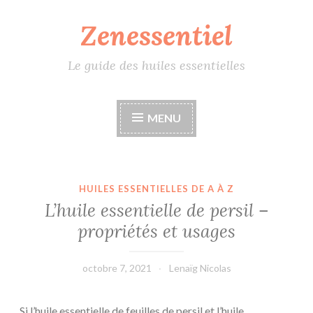
Zenessentiel
Accéder
au
contenu
Le guide des huiles essentielles
principal
MENU
HUILES ESSENTIELLES DE A À Z
L’huile essentielle de persil –
propriétés et usages
octobre 7, 2021
Lenaïg Nicolas
Si l’huile essentielle de feuilles de persil et l’huile