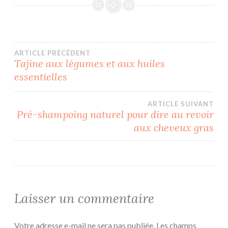
Navigation
ARTICLE PRÉCÉDENT
Tajine aux légumes et aux huiles
essentielles
de
l’article
ARTICLE SUIVANT
Pré-shampoing naturel pour dire au revoir
aux cheveux gras
Laisser un commentaire
Votre adresse e-mail ne sera pas publiée.
Les champs