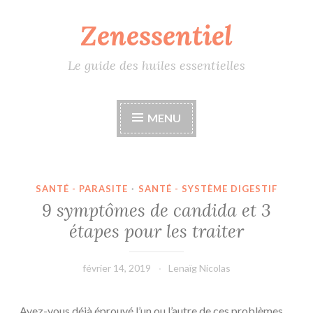
Zenessentiel
Accéder
au
contenu
Le guide des huiles essentielles
principal
MENU
SANTÉ - PARASITE
·
SANTÉ - SYSTÈME DIGESTIF
9 symptômes de candida et 3
étapes pour les traiter
février 14, 2019
Lenaïg Nicolas
Avez-vous déjà éprouvé l’un ou l’autre de ces problèmes