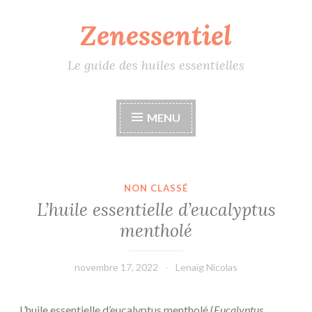
Zenessentiel
Accéder
au
contenu
Le guide des huiles essentielles
principal
MENU
NON CLASSÉ
L’huile essentielle d’eucalyptus
mentholé
novembre 17, 2022
Lenaïg Nicolas
L’huile essentielle d’eucalyptus mentholé (
Eucalyptus