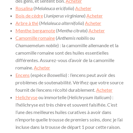
des gens, et sentent bon.
Acheter
Rosalina
(
Melaleuca ericifolia
)
Acheter
Bois de cèdre
(
Juniperus virginiana
)
Acheter
Arbre à thé
(
Melaleuca alternifolia
)
Acheter
Menthe bergamote
(
Mentha citrata
)
Acheter
Camomille romaine
(
Anthemis nobilis
ou
Chamaemelum nobile
) : la camomille allemande et la
camomille romaine sont des huiles essentielles
différentes. Assurez-vous d’avoir de la camomille
romaine.
Acheter
Encens
(espèce
Boswellia
) : l’encens peut avoir des
problèmes de soutenabilité. Vérifiez que votre source
fournit de l’encens récolté durablement.
Acheter
Helichryse
ou immortelle (
Helichrysum italicum
) :
l’hélichryse est très chère et souvent falsifiée. C’est
l’une des meilleures huiles curatives à avoir dans
n’importe quelle trousse de premiers soins, donc je l’ai
incluse dans la trousse de départ 1 pour cette raison.