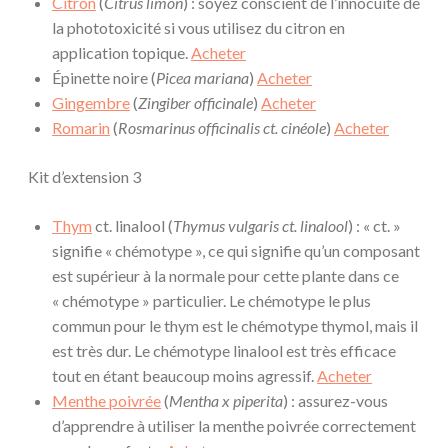
Citron
(
Citrus limon
) : soyez conscient de l’innocuité de
la phototoxicité si vous utilisez du citron en
application topique.
Acheter
Épinette noire (
Picea mariana
)
Acheter
Gingembre
(
Zingiber officinale
)
Acheter
Romarin
(
Rosmarinus officinalis ct. cinéole
)
Acheter
Kit d’extension 3
Thym
ct. linalool (
Thymus vulgaris ct. linalool
) : « ct. »
signifie « chémotype », ce qui signifie qu’un composant
est supérieur à la normale pour cette plante dans ce
« chémotype » particulier. Le chémotype le plus
commun pour le thym est le chémotype thymol, mais il
est très dur. Le chémotype linalool est très efficace
tout en étant beaucoup moins agressif.
Acheter
Menthe poivrée
(
Mentha x piperita
) : assurez-vous
d’apprendre à utiliser la menthe poivrée correctement